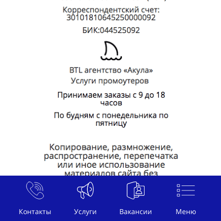
Контакты
Услуги
Вакансии
Меню
И.П. Акулов Г.Г. ИНН 771878175258 ОГРНИП