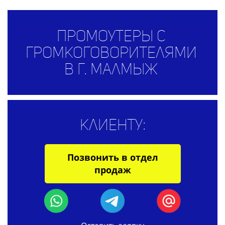
Промоутеры с
громкоговорителями
в г. Малмыж
Клиенту:
Позвонить в отдел
продаж