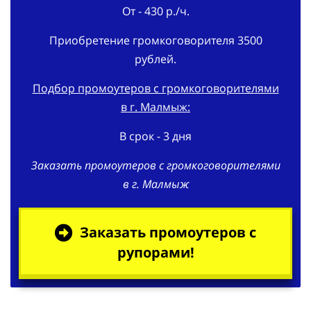
От - 430 р./ч.
Приобретение громкоговорителя 3500
рублей.
Подбор промоутеров с громкоговорителями
в г. Малмыж:
В срок - 3 дня
Заказать промоутеров с громкоговорителями
в г. Малмыж
Заказать промоутеров с
рупорами!