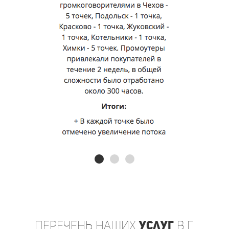
Перечень
наших
услуг
в г.