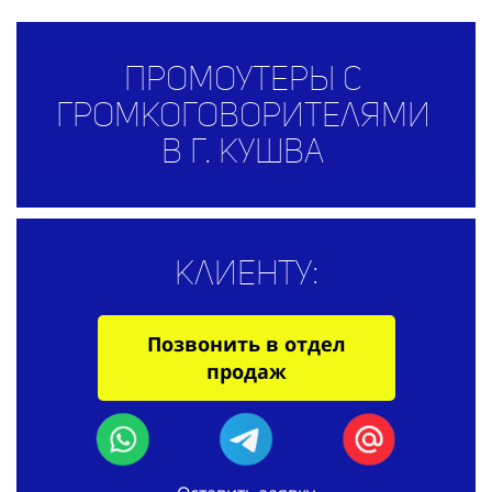
Промоутеры с
громкоговорителями
в г. Кушва
Клиенту:
Позвонить в отдел
продаж