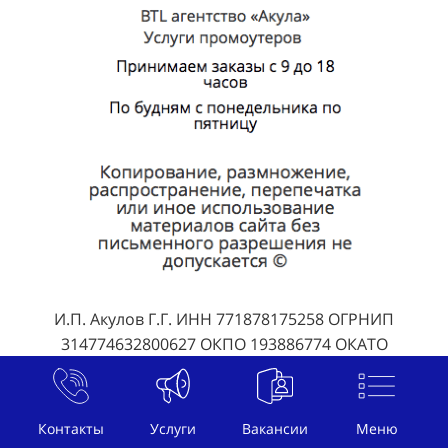
И.П. Акулов Г.Г. ИНН 771878175258 ОГРНИП
314774632800627 ОКПО 193886774 ОКАТО
45263591000
© , г. Кушва, ул. , телефон
+7 (800) 707-07-92
, почта
Контакты
Услуги
Вакансии
Меню
welcome@btl-akula.ru