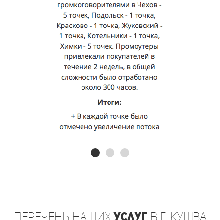
Перечень
наших
услуг
в г. Кушва