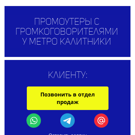
Промоутеры с
громкоговорителями
у метро Калитники
Клиенту:
Позвонить в отдел
продаж