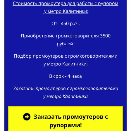
Стоимость промоутера для работы с рупором
у метро Калитники:
От - 450 р./ч.
Приобретение громкоговорителя 3500
рублей.
Подбор промоутеров с громкоговорителями
у метро Калитники:
В срок - 4 часа
Заказать промоутеров с громкоговорителями
у метро Калитники
Заказать промоутеров с
рупорами!