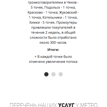
Перечень
наших
услуг
у метро