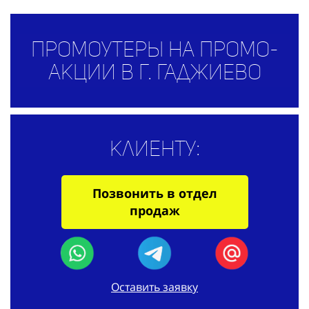
Промоутеры на промо-
акции в г. Гаджиево
Клиенту:
Позвонить в отдел
продаж
Оставить заявку