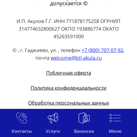
И.П. Акулов Г.Г. ИНН 771878175258 ОГРНИП
314774632800627 ОКПО 193886774 ОКАТО
45263591000
© , г. Гаджиево, ул. , телефон
+7 (800) 707-07-92
,
почта
welcome@btl-akula.ru
Публичная оферта
Политика конфиденциальности
Обработка персональных данных
BTL агентство Акула
›
Промоутер на промо-акцию в г. Гаджиево 🔥
Контакты
Услуги
Вакансии
Меню