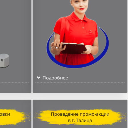
Подробнее
овки
Проведение промо-акции
в г. Талица