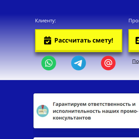
Клиенту:
Про
Рассчитать смету!
По