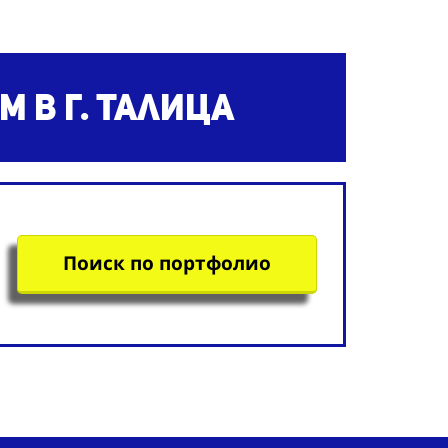
ям
в г. Талица
Поиск по портфолио