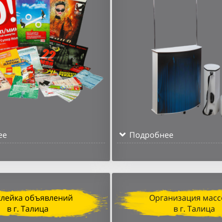
ее
Подробнее
клейка объявлений
Организация масс
в г. Талица
в г. Талица