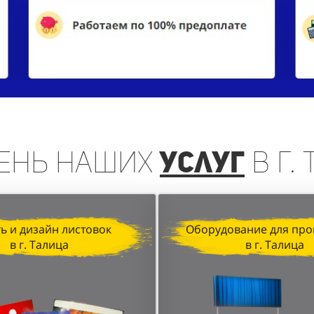
ень
наших
услуг
в г.
ь и дизайн листовок
Оборудование для про
в г. Талица
в г. Талица