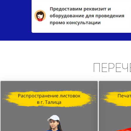
Переч
Распространение листовок
Печат
в г. Талица