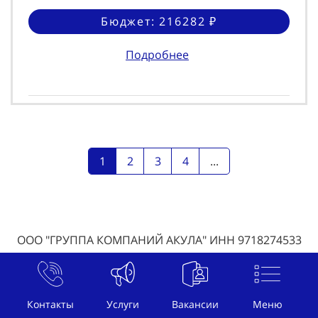
Бюджет: 216282 ₽
Подробнее
1
2
3
4
...
ООО "ГРУППА КОМПАНИЙ АКУЛА" ИНН 9718274533
КПП 770301001
© , г. Сурск, ул. , телефон
+7 (800) 707-07-92
, почта
Контакты
Услуги
Вакансии
Меню
welcome@btl-akula.ru