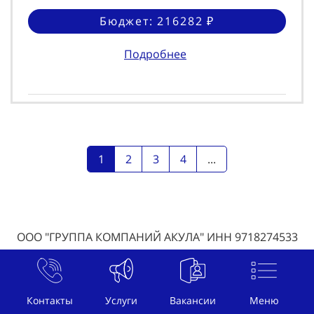
Бюджет: 216282 ₽
Подробнее
1
2
3
4
...
ООО "ГРУППА КОМПАНИЙ АКУЛА" ИНН 9718274533
КПП 770301001
© 107014, г. Москва, ул. Гастелло, 37 , телефон
Контакты
Услуги
Вакансии
Меню
+74993806463
, почта
welcome@btl-akula.ru