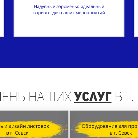
Надувные аэромены: идеальный
вариант для ваших мероприятий
чень
наших
услуг
в г.
ь и дизайн листовок
Оборудование для про
в г. Севск
в г. Севск