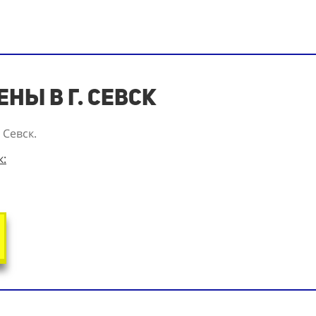
ны в г. Севск
 Севск.
к: