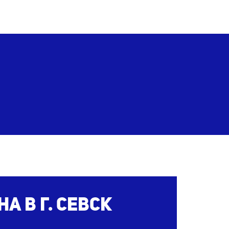
на
в г. Севск