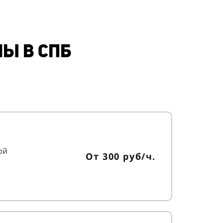
ы в СПБ
ой
От 30
0
руб/ч.