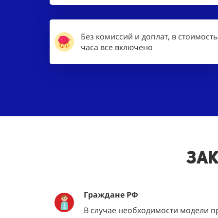
Без комиссий и доплат, в стоимость
часа все включено
Зак
Граждане РФ
В случае необходимости модели п