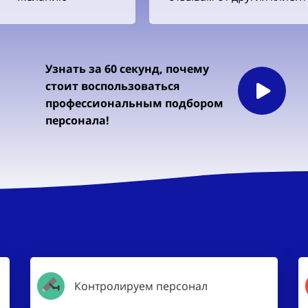
Узнать за 60 секунд, почему
стоит воспользоваться
профессиональным подбором
персонала!
Контролируем персонал