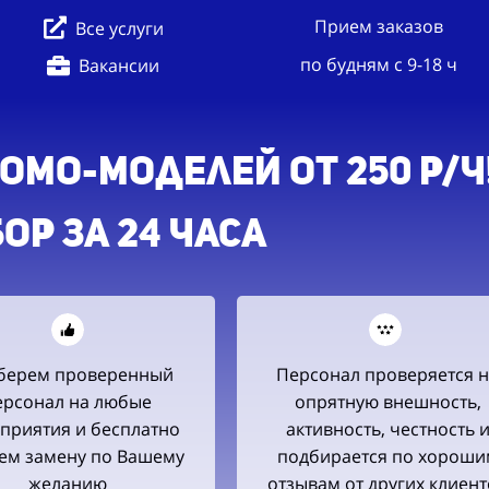
Прием заказов
Все услуги
по будням с 9-18 ч
Вакансии
ромо-моделей
ОТ 250 Р/Ч
ор ЗА 24 ЧАСА
берем проверенный
Персонал проверяется 
ерсонал на любые
опрятную внешность,
приятия и бесплатно
активность, честность 
ем замену по Вашему
подбирается по хороши
желанию
отзывам от других клиен