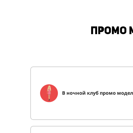
Промо 
В ночной клуб промо моде