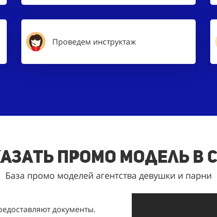
Проведем инструктаж
азать промо модель в 
База промо моделей агентства девушки и парни
редоставляют документы.