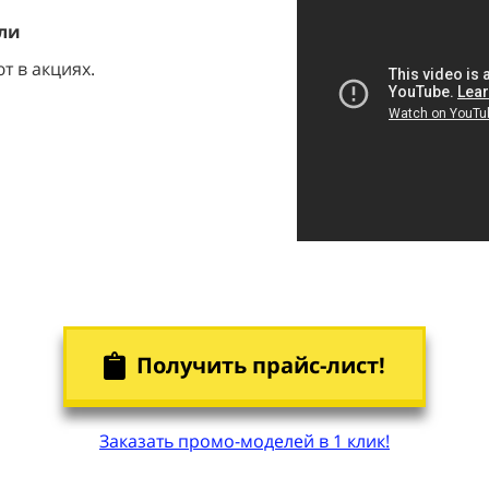
ли
т в акциях.
Получить прайс-лист!
Заказать промо-моделей в 1 клик!