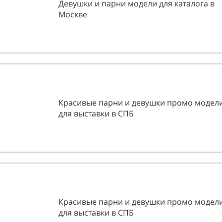
Девушки и парни модели для каталога в
Москве
Красивые парни и девушки промо модел
для выставки в СПБ
Красивые парни и девушки промо модел
для выставки в СПБ