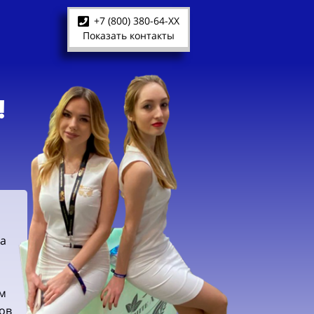
+7 (800) 380-64-XX
Показать контакты
!
на
и
м
тов