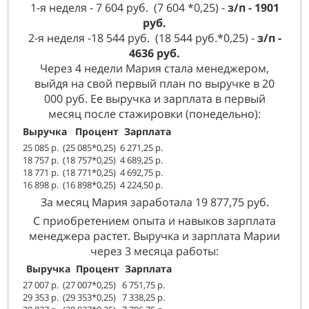
1-я неделя - 7 604 руб. (7 604 *0,25) -
з/п - 1901
руб.
2-я неделя -18 544 руб. (18 544 руб.*0,25) -
з/п -
4636 руб.
Через 4 недели Мария стала менеджером,
выйдя на свой первый план по выручке в 20
000 руб. Ее выручка и зарплата в первый
месяц после стажировки (понедельно):
Выручка Процент Зарплата
25 085 р. (25 085*0,25) 6 271,25 р.
18 757 р. (18 757*0,25) 4 689,25 р.
18 771 р. (18 771*0,25) 4 692,75 р.
16 898 р. (16 898*0,25) 4 224,50 р.
За месяц Мария заработала 19 877,75 руб.
С приобретением опыта и навыков зарплата
менеджера растет. Выручка и зарплата Марии
через 3 месяца работы:
Выручка Процент Зарплата
27 007 р. (27 007*0,25) 6 751,75
р.
29 353 р. (29 353*0,25) 7 338,25 р.