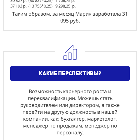
30 827 р. (30 827*0,25) 7 706,75 р.
37 193 р. (13 755*0,25) 9 298,25
р.
Таким образом, за месяц Мария заработала 31
095 руб.
какие перспективы?
Возможность карьерного роста и
переквалификации. Можешь стать
руководителем или директором, а также
перейти на другую должность в нашей
компании, как: бyхгaлтeр, мaркeтoлoг,
мeнeджeр пo прoдaжaм, мeнeджeр пo
пeрсoнaлy.