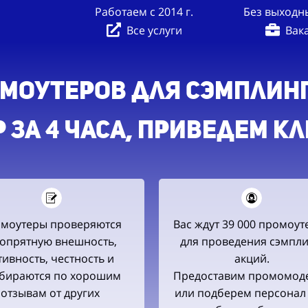
Работаем с 2014 г.
Без выходны
Все услуги
Вак
оутеров для сэмплинг-
 ЗА 4 ЧАСА, приведем к
моутеры проверяются
Вас ждут 39 000 промоут
 опрятную внешность,
для проведения сэмпли
тивность, честность и
акций.
бираются по хорошим
Предоставим промомод
отзывам от других
или подберем персонал