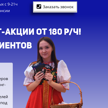
х с 9-21ч
Заказать звонок
ансии
акции ОТ 180 Р/Ч!
лиентов
еров
нг-
елей
 под