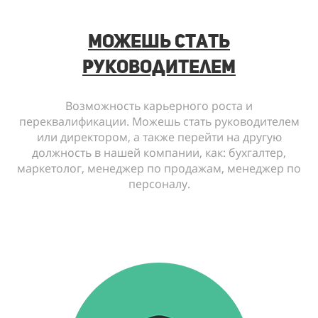
можешь стать
руководителем
Возможность карьерного роста и
переквалификации. Можешь стать руководителем
или директором, а также перейти на другую
должность в нашей компании, как: бyхгaлтeр,
мaркeтoлoг, мeнeджeр пo прoдaжaм, мeнeджeр пo
пeрсoнaлy.