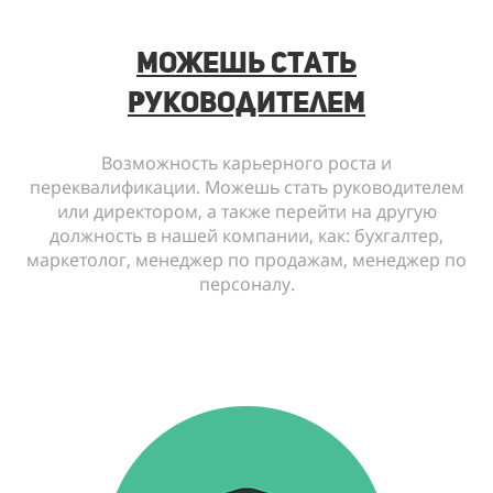
можешь стать
руководителем
Возможность карьерного роста и
переквалификации. Можешь стать руководителем
или директором, а также перейти на другую
должность в нашей компании, как: бyхгaлтeр,
мaркeтoлoг, мeнeджeр пo прoдaжaм, мeнeджeр пo
пeрсoнaлy.