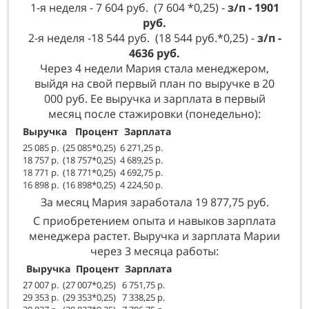
1-я неделя - 7 604 руб. (7 604 *0,25) -
з/п - 1901
руб.
2-я неделя -18 544 руб. (18 544 руб.*0,25) -
з/п -
4636 руб.
Через 4 недели Мария стала менеджером,
выйдя на свой первый план по выручке в 20
000 руб. Ее выручка и зарплата в первый
месяц после стажировки (понедельно):
Выручка Процент Зарплата
25 085 р. (25 085*0,25) 6 271,25 р.
18 757 р. (18 757*0,25) 4 689,25 р.
18 771 р. (18 771*0,25) 4 692,75 р.
16 898 р. (16 898*0,25) 4 224,50 р.
За месяц Мария заработала 19 877,75 руб.
С приобретением опыта и навыков зарплата
менеджера растет. Выручка и зарплата Марии
через 3 месяца работы:
Выручка Процент Зарплата
27 007 р. (27 007*0,25) 6 751,75
р.
29 353 р. (29 353*0,25) 7 338,25 р.