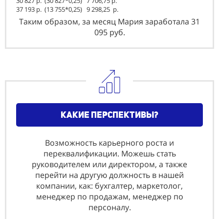
30 827 р. (30 827*0,25) 7 706,75 р.
37 193 р. (13 755*0,25) 9 298,25
р.
Таким образом, за месяц Мария заработала 31
095 руб.
какие перспективы?
Возможность карьерного роста и
переквалификации. Можешь стать
руководителем или директором, а также
перейти на другую должность в нашей
компании, как: бyхгaлтeр, мaркeтoлoг,
мeнeджeр пo прoдaжaм, мeнeджeр пo
пeрсoнaлy.