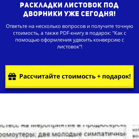
раскладки листовок под
дворники уже сегодня!
Ответьте на несколько вопросов и получите точную
стоимость, а также PDF-книгу в подарок: "Как с
помощью оформления удвоить конверсию с
листовок"!
Рассчитайте стоимость + подарок!