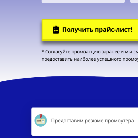
Получить прайс-лист!
* Согласуйте промоакцию заранее и мы
с
пред
оставить
наиболее
успешного промоу
Предоставим резюме промоутера