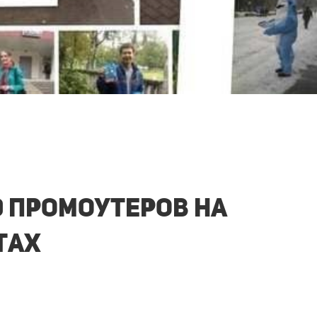
0 промоутеров на
тах