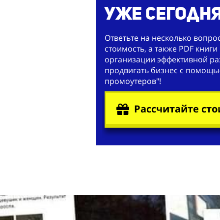
уже сегодня
Ответьте на несколько вопро
стоимость, а также PDF книги 
организации эффективной раз
продвигать бизнес с помощь
промоутеров"!
Рассчитайте сто