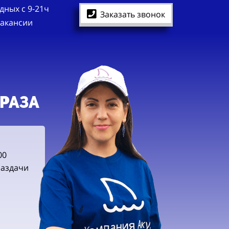
дных с 9-21ч
Заказать звонок
акансии
 РАЗа
00
раздачи