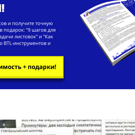
!
сов и получите точную
в подарок: "9 шагов для
дачи листовок" и "Как
ю BTL-инструментов и
имость + подарки!