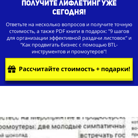
получите лифлетинг уже
сегодня!
Ответьте на несколько вопросов и получите точную
стоимость, а также PDF книги в подарок: "9 шагов
для организации эффективной раздачи листовок" и
"Как продвигать бизнес с помощью BTL-
инструментов и промоутеров"!
Рассчитайте стоимость + подарки!