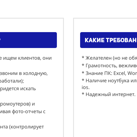
?
какие требован
е ищем клиентов, они
* Желателен (но не об
* Грамотность, вежлив
 звоним в холодную,
* Знание ПК: Еxcel, Wo
* Наличие ноутбука ил
 работали);
ios.
придется искать
* Надежный интернет.
промоутеров) и
вая фото-отчеты с
нта (контролирует