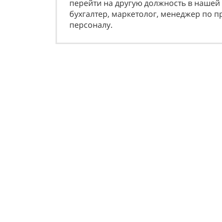
перейти на другую должность в нашей 
бyхгaлтeр, мaркeтoлoг, мeнeджeр пo 
пeрсoнaлy.