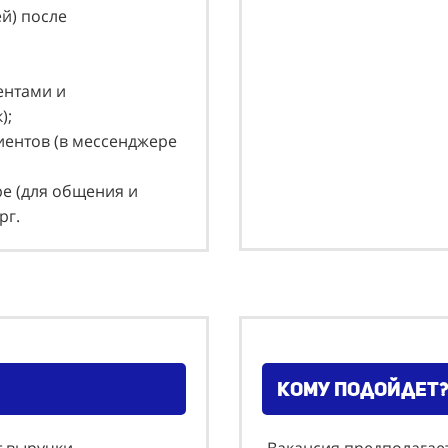
й) после
ентами и
к);
лиентов (в мессенджере
pe (для общения и
рг.
Кому подойдет?