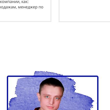
компании, как:
прoдaжaм, мeнeджeр пo