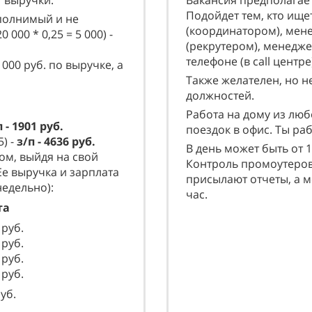
т выручки.
Вакансия предполагает
Подойдет тем, кто ище
полнимый и не
(координатором), мен
0 000 * 0,25 = 5 000) -
(рекрутером), менедж
телефоне (в call цент
000 руб. по выручке, а
Также желателен, но н
должностей.
Работа на дому из люб
п - 1901 руб.
поездок в офис. Ты раб
5) -
з/п - 4636 руб.
В день может быть от 
ом, выйдя на свой
Контроль промоутеров
Ее выручка и зарплата
присылают отчеты, а 
едельно):
час.
та
руб.
руб.
руб.
руб.
уб.