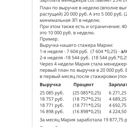
Зарплата менеджера составляет 25% о
План по выручке в неделю (вполне вы
растущий) 20 000 руб. А это 5 000 руб. (2
минимальная ЗП в неделю.
При этом также есть и ограничение: 40 
это 10 000 руб. в неделю.
Пример.
Выручка нашего стажера Марии:
1-я неделя - 7 604 руб. (7 604 *0,25) -
з/
2-я неделя -18 544 руб. (18 544 руб.*0,2
Через 4 недели Мария стала менеджер
первый план по выручке в 20 000 руб. 
в первый месяц после стажировки (пон
Выручка Процент Зарпла
25 085 руб. (25 085*0,25) 6 271,25 
18 757 руб. (18 757*0,25) 4 689,25 
18 771 руб. (18 771*0,25) 4 692,75 
16 898 руб. (16 898*0,25) 4 224,50 
За месяц Мария заработала 19 877,75 р