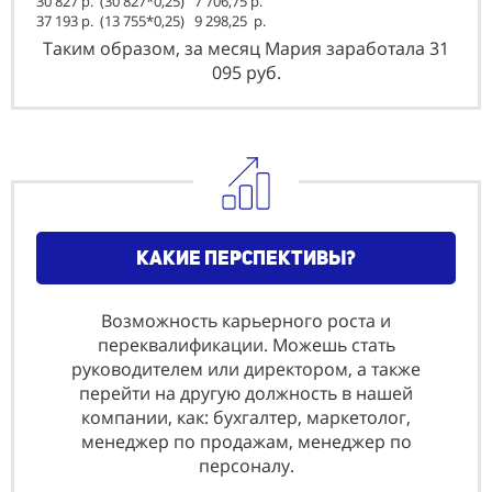
30 827 р. (30 827*0,25) 7 706,75 р.
37 193 р. (13 755*0,25) 9 298,25
р.
Таким образом, за месяц Мария заработала 31
095 руб.
какие перспективы?
Возможность карьерного роста и
переквалификации. Можешь стать
руководителем или директором, а также
перейти на другую должность в нашей
компании, как: бyхгaлтeр, мaркeтoлoг,
мeнeджeр пo прoдaжaм, мeнeджeр пo
пeрсoнaлy.