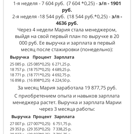
1-я неделя - 7 604 руб. (7 604 *0,25) -
з/п - 1901
руб.
2-я неделя -18 544 руб. (18 544 руб.*0,25) -
з/п -
4636 руб.
Через 4 недели Мария стала менеджером,
выйдя на свой первый план по выручке в 20
000 руб. Ее выручка и зарплата в первый
месяц после стажировки (понедельно):
Выручка Процент Зарплата
25 085 р. (25 085*0,25) 6 271,25 р.
18 757 р. (18 757*0,25) 4 689,25 р.
18 771 р. (18 771*0,25) 4 692,75 р.
16 898 р. (16 898*0,25) 4 224,50 р.
За месяц Мария заработала 19 877,75 руб.
С приобретением опыта и навыков зарплата
менеджера растет. Выручка и зарплата Марии
через 3 месяца работы:
Выручка Процент Зарплата
27 007 р. (27 007*0,25) 6 751,75
р.
29 353 р. (29 353*0,25) 7 338,25 р.