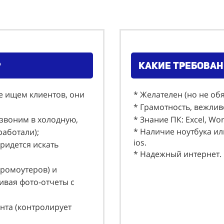
?
какие требован
е ищем клиентов, они
* Желателен (но не об
* Грамотность, вежлив
 звоним в холодную,
* Знание ПК: Еxcel, Wo
* Наличие ноутбука ил
 работали);
ios.
придется искать
* Надежный интернет.
промоутеров) и
вая фото-отчеты с
нта (контролирует