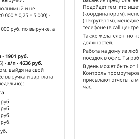
т выручки.
Вакансия предполагает
Подойдет тем, кто ище
полнимый и не
(координатором), мен
0 000 * 0,25 = 5 000) -
(рекрутером), менедж
телефоне (в call цент
000 руб. по выручке, а
Также желателен, но н
должностей.
Работа на дому из люб
п - 1901 руб.
поездок в офис. Ты раб
5) -
з/п - 4636 руб.
В день может быть от 
ом, выйдя на свой
Контроль промоутеров
Ее выручка и зарплата
присылают отчеты, а 
едельно):
час.
та
руб.
руб.
руб.
руб.
уб.