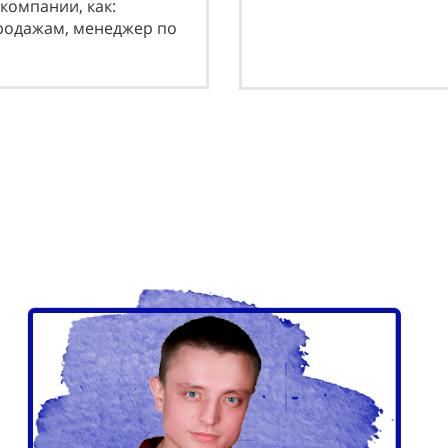
компании, как:
прoдaжaм, мeнeджeр пo