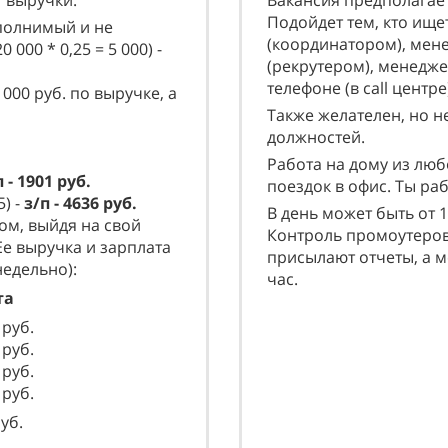
т выручки.
Вакансия предполагает
Подойдет тем, кто ище
полнимый и не
(координатором), мен
0 000 * 0,25 = 5 000) -
(рекрутером), менедж
телефоне (в call цент
000 руб. по выручке, а
Также желателен, но н
должностей.
Работа на дому из люб
п - 1901 руб.
поездок в офис. Ты раб
5) -
з/п - 4636 руб.
В день может быть от 
ом, выйдя на свой
Контроль промоутеров
Ее выручка и зарплата
присылают отчеты, а 
едельно):
час.
та
руб.
руб.
руб.
руб.
уб.