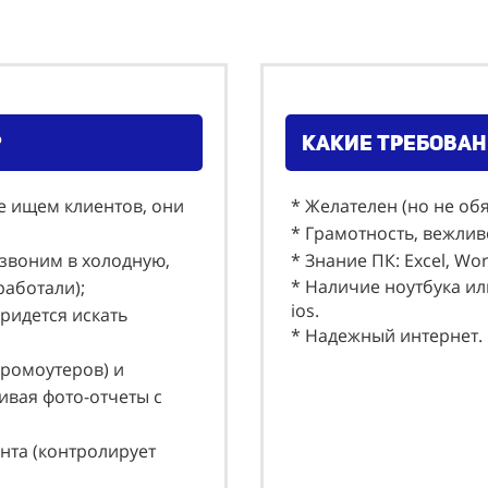
?
какие требован
е ищем клиентов, они
* Желателен (но не об
* Грамотность, вежлив
 звоним в холодную,
* Знание ПК: Еxcel, Wo
* Наличие ноутбука ил
 работали);
ios.
придется искать
* Надежный интернет.
промоутеров) и
вая фото-отчеты с
нта (контролирует