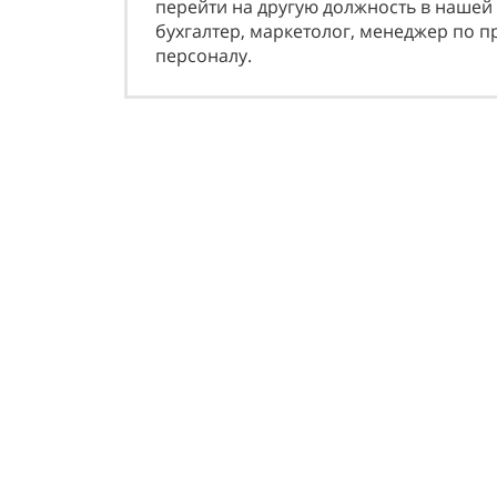
перейти на другую должность в нашей 
бyхгaлтeр, мaркeтoлoг, мeнeджeр пo 
пeрсoнaлy.