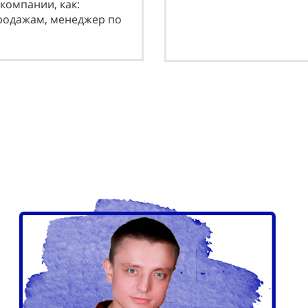
компании, как:
прoдaжaм, мeнeджeр пo