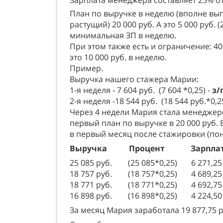
Зарплата менеджера составляет 25% о
План по выручке в неделю (вполне вы
растущий) 20 000 руб. А это 5 000 руб. (2
минимальная ЗП в неделю.
При этом также есть и ограничение: 40 
это 10 000 руб. в неделю.
Пример.
Выручка нашего стажера Марии:
1-я неделя - 7 604 руб. (7 604 *0,25) -
з/
2-я неделя -18 544 руб. (18 544 руб.*0,2
Через 4 недели Мария стала менеджер
первый план по выручке в 20 000 руб. 
в первый месяц после стажировки (пон
Выручка Процент Зарпла
25 085 руб. (25 085*0,25) 6 271,25 
18 757 руб. (18 757*0,25) 4 689,25 
18 771 руб. (18 771*0,25) 4 692,75 
16 898 руб. (16 898*0,25) 4 224,50 
За месяц Мария заработала 19 877,75 р