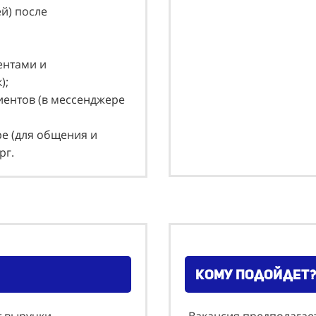
й) после
ентами и
к);
лиентов (в мессенджере
pe (для общения и
рг.
Кому подойдет?