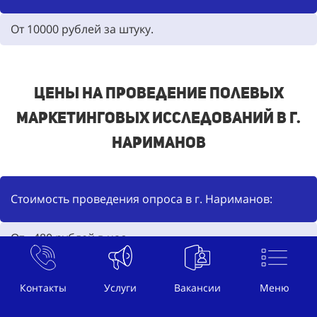
От
10000
рублей за штуку.
Цены на проведение полевых
маркетинговых исследований в г.
Нариманов
Стоимость проведения опроса в г. Нариманов:
От -
480
рублей в час
Контакты
Услуги
Вакансии
Меню
Стоимость замера пешеходного трафика в г.
Нариманов: