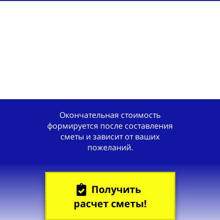
Окончательная стоимость
формируется после составления
сметы и зависит от ваших
пожеланий.
Получить
расчет сметы!